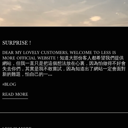
NZD $
PEN S/
PGK K
PHP ₱
SURPRISE !
PKR ₨
DEAR MY LOVELY CUSTOMERS, WELCOME TO LESS IS
PLN ZŁ
MORE OFFICIAL WEBSITE ! 知道大部份客人都希望我們提供
PYG ₲
網站，但我一直只是把這個想法放在心裏，因為怕做得不好會
失去你們，其實是我不敢嘗試，因為知道出了網站一定會面對
QAR ر.ق
新的難題，怕自己的一...
RON LEI
#BLOG
RSD РСД
READ MORE
RWF FRW
SAR ر.س
SBD $
SEK KR