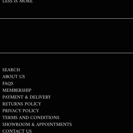
LESS IS MORE
SGD $
SHP £
SLL LE
STD DB
THB ฿
TJS ЅМ
TOP T$
TTD $
SEARCH
ABOUT US
TWD $
FAQS
TZS SH
MEMBERSHIP
PAYMENT & DELIVERY
UAH ₴
RETURNS POLICY
UGX USH
PRIVACY POLICY
USD $
TERMS AND CONDITIONS
SHOWROOM & APPOINTMENTS
UYU $U
CONTACT US